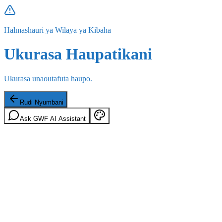
Halmashauri ya Wilaya ya Kibaha
Ukurasa Haupatikani
Ukurasa unaoutafuta haupo.
Rudi Nyumbani
Ask GWF AI Assistant