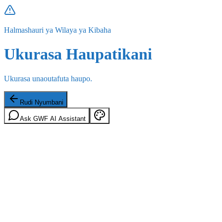
Halmashauri ya Wilaya ya Kibaha
Ukurasa Haupatikani
Ukurasa unaoutafuta haupo.
Rudi Nyumbani
Ask GWF AI Assistant